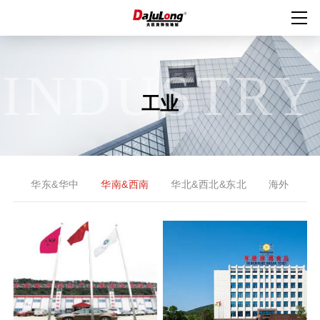
INDUSTRY
工业
华东&华中
华南&西南
华北&西北&东北
海外